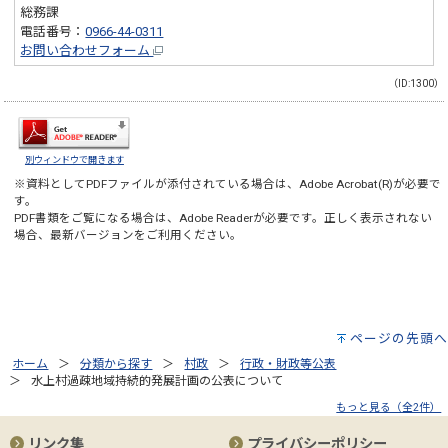
総務課
電話番号：
0966-44-0311
お問い合わせフォーム
（ID:1300）
別ウィンドウで開きます
※資料としてPDFファイルが添付されている場合は、
Adobe Acrobat(R)
が必要で
す。
PDF書類をご覧になる場合は、
Adobe Reader
が必要です。正しく表示されない
場合、最新バージョンをご利用ください。
ページの先頭へ
ホーム
分類から探す
村政
行政・財政等公表
水上村過疎地域持続的発展計画の公表について
もっと見る（全2件）
リンク集
プライバシーポリシー